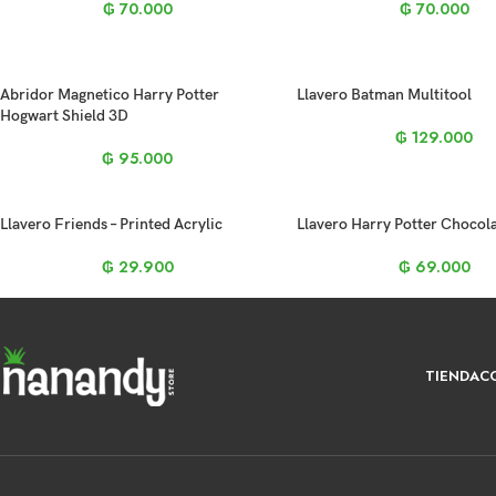
₲
70.000
₲
70.000
Abridor Magnetico Harry Potter
Llavero Batman Multitool
Hogwart Shield 3D
₲
129.000
₲
95.000
Llavero Friends – Printed Acrylic
Llavero Harry Potter Chocola
₲
29.900
₲
69.000
TIENDA
C