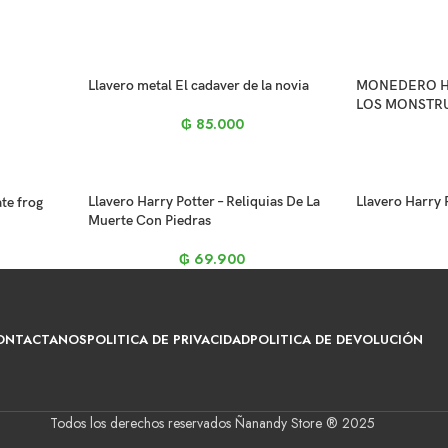
Llavero metal El cadaver de la novia
MONEDERO Har
LOS MONSTR
₲
85.000
Llavero Harry Potter – Reliquias De La
Llavero Harry 
te frog
Muerte Con Piedras
₲
69.900
ONTACTANOS
POLITICA DE PRIVACIDAD
POLITICA DE DEVOLUCIÓN
Todos los derechos reservados Ñanandy Store ® 2025