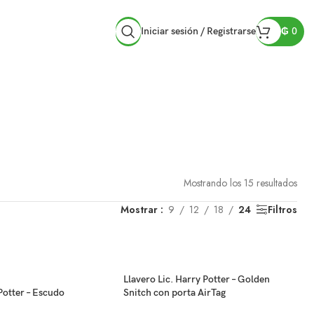
Iniciar sesión / Registrarse
₲
0
RAS
Mostrando los 15 resultados
Mostrar
9
12
18
24
Filtros
Llavero Lic. Harry Potter – Golden
Potter – Escudo
Snitch con porta AirTag