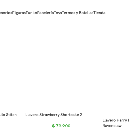
ssorios
Figuras
Funko
Papelería
Toys
Termos y Botellas
Tienda
Llaveros
Cerrar
S Y BOTELLAS
ACCESSORIOS
TOYS
FIGURAS
FUNKO
PAPELERÍA
REME
ilo Stitch
Llavero Strawberry Shortcake 2
Llavero Harry 
₲
79.900
Ravenclaw