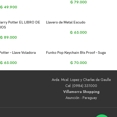
₲
79.000
₲
49.900
ry Potter EL LIBRO DE
Llavero de Metal Escudo
UOS
₲
65.000
₲
89.000
Potter – Llave Voladora
Funko Pop Keychain Bts Proof – Suga
₲
65.000
₲
70.000
Avda. Mcal. Lopez y Charles de Gaulle
Cel: (0984) 331000
Villamorra Shopping
Asunción - Paraguay