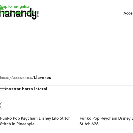
Skip to navigation
Skip to main content
Acce
TERMO
Inicio
/
Accessorios
/
Llaveros
Mostrar barra lateral
Funko Pop Keychain Disney Lilo Stitch
Funko Pop Keychain Disney L
Stitch In Pineapple
Stitch 626