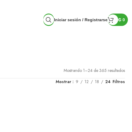
Iniciar sesión / Registrarse
₲
0
RAS
Mostrando 1–24 de 365 resultados
Mostrar
9
12
18
24
Filtros