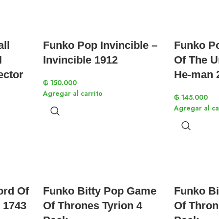
ll
Funko Pop Invincible –
Funko Po
l
Invincible 1912
Of The U
ector
He-man 
₲
150.000
Agregar al carrito
₲
145.000
Agregar al ca
ord Of
Funko Bitty Pop Game
Funko B
 1743
Of Thrones Tyrion 4
Of Thron