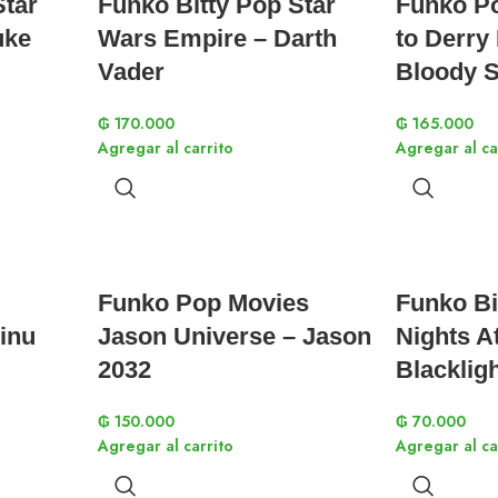
Star
Funko Bitty Pop Star
Funko P
uke
Wars Empire – Darth
to Derry
Vader
Bloody S
₲
170.000
₲
165.000
Agregar al carrito
Agregar al ca
Funko Pop Movies
Funko Bi
inu
Jason Universe – Jason
Nights A
2032
Blacklig
₲
150.000
₲
70.000
Agregar al carrito
Agregar al ca