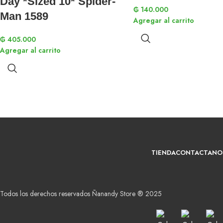
Day *Sized 10* Spider-
₲
140.000
Man 1589
Agregar al carrito
₲
405.000
Agregar al carrito
TIENDA
CONTACTANO
Todos los derechos reservados Ñanandy Store ® 2025