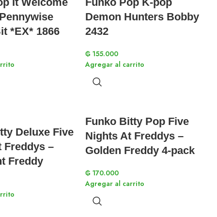
op It Welcome
Funko Pop K-pop
 Pennywise
Demon Hunters Bobby
it *EX* 1866
2432
₲
155.000
rrito
Agregar al carrito
Funko Bitty Pop Five
tty Deluxe Five
Nights At Freddys –
t Freddys –
Golden Freddy 4-pack
ht Freddy
₲
170.000
Agregar al carrito
rrito