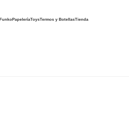
Funko
Papelería
Toys
Termos y Botellas
Tienda
Funko
Cerrar
S Y BOTELLAS
ACCESSORIOS
TOYS
FIGURAS
FUNKO
PAPELERÍA
REME