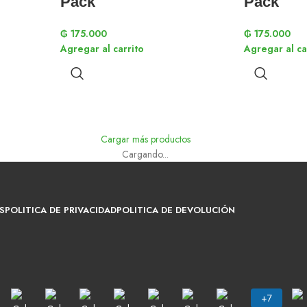
Pack
Pack
₲
175.000
₲
175.000
Agregar al carrito
Agregar al ca
Cargar más productos
Cargando...
S
POLITICA DE PRIVACIDAD
POLITICA DE DEVOLUCIÓN