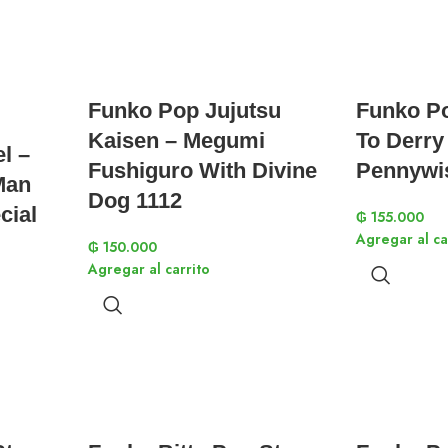
Funko Pop Jujutsu
Funko P
Kaisen – Megumi
To Derry
l –
Fushiguro With Divine
Pennywi
Man
Dog 1112
cial
₲
155.000
Agregar al ca
₲
150.000
Agregar al carrito