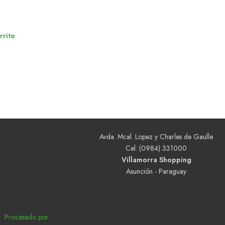
rrito
Avda. Mcal. Lopez y Charles de Gaulle
Cel: (0984) 331000
Villamorra Shopping
Asunción - Paraguay