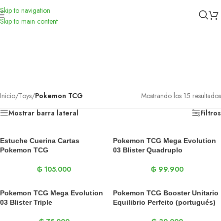
Skip to navigation
Skip to main content
Pokemon TCG
Categorías
Cerrar
Inicio
/
Toys
/
Pokemon TCG
Mostrando los 15 resultados
Mostrar barra lateral
Filtros
Estuche Cuerina Cartas
Pokemon TCG Mega Evolution
Pokemon TCG
03 Blister Quadruplo
₲
105.000
₲
99.900
Pokemon TCG Mega Evolution
Pokemon TCG Booster Unitario
03 Blister Triple
Equilibrio Perfeito (portugués)