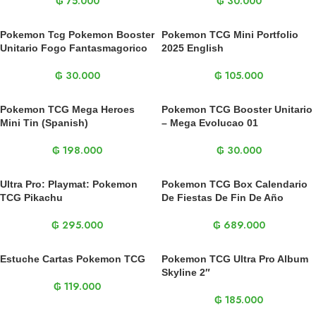
₲
75.000
₲
30.000
Pokemon Tcg Pokemon Booster
Pokemon TCG Mini Portfolio
Unitario Fogo Fantasmagorico
2025 English
₲
30.000
₲
105.000
Pokemon TCG Mega Heroes
Pokemon TCG Booster Unitario
Mini Tin (Spanish)
– Mega Evolucao 01
₲
198.000
₲
30.000
Ultra Pro: Playmat: Pokemon
Pokemon TCG Box Calendario
TCG Pikachu
De Fiestas De Fin De Año
₲
295.000
₲
689.000
Estuche Cartas Pokemon TCG
Pokemon TCG Ultra Pro Album
Skyline 2″
₲
119.000
₲
185.000