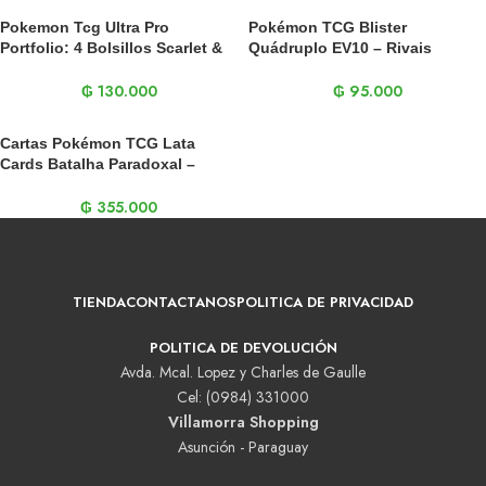
Pokemon Tcg Ultra Pro
Pokémon TCG Blister
Portfolio: 4 Bolsillos Scarlet &
Quádruplo EV10 – Rivais
Violet Shrouded Fable
Predestinados (portugués)
₲
130.000
₲
95.000
Cartas Pokémon TCG Lata
Cards Batalha Paradoxal –
(onda Ando Ex)
₲
355.000
TIENDA
CONTACTANOS
POLITICA DE PRIVACIDAD
POLITICA DE DEVOLUCIÓN
Avda. Mcal. Lopez y Charles de Gaulle
Cel: (0984) 331000
Villamorra Shopping
Asunción - Paraguay