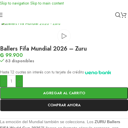
Skip to navigation
Skip to main content
Inicio
/
Toys
/
Didácticos
Ballers Fifa Mundial 2026 – Zuru
₲
99.900
63 disponibles
Hasta 12 cuotas sin interés con tu tarjeta de crédito
-
+
AGREGAR AL CARRITO
COMPRAR AHORA
La emoción del Mundial también se colecciona. Los
ZURU Ballers
FIFA World Cup 2026™
llegan en formato cápsula sorpresa, con