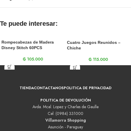
Te puede interesar:
Rompecabezas de Madera
Cuatro Juegos Reunidos –
Disney Stitch 60PCS
Chiche
₲
105.000
₲
115.000
TIENDA
CONTACTANOS
POLITICA DE PRIVACIDAD
POLITICA DE DEVOLUCIÓN
Avda. Mcal. Lopez y Charles de Gaulle
Cel: (0984) 331000
Villamorra Shopping
Asunción - Paraguay