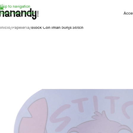
Skip to navigation
Skip to main content
Acce
Inicio
/
Papelería
/
Block Con Iman 50hjs Stitch