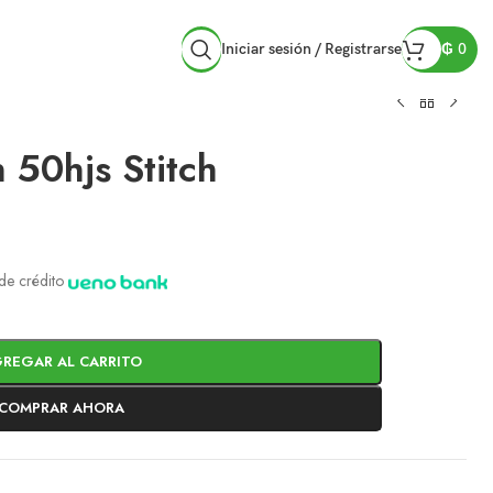
Iniciar sesión / Registrarse
₲
0
 50hjs Stitch
a de crédito
REGAR AL CARRITO
COMPRAR AHORA