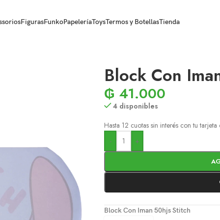
ssorios
Figuras
Funko
Papelería
Toys
Termos y Botellas
Tienda
Block Con Iman
₲
41.000
4 disponibles
Hasta 12 cuotas sin interés con tu tarjet
-
+
AG
Block Con Iman 50hjs Stitch