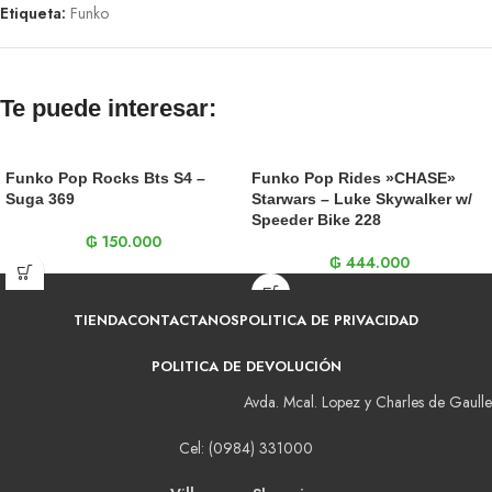
Etiqueta:
Funko
Te puede interesar:
Funko Pop Rocks Bts S4 –
Funko Pop Rides »CHASE»
Suga 369
Starwars – Luke Skywalker w/
Speeder Bike 228
₲
150.000
₲
444.000
TIENDA
CONTACTANOS
POLITICA DE PRIVACIDAD
POLITICA DE DEVOLUCIÓN
Avda. Mcal. Lopez y Charles de Gaulle
Cel: (0984) 331000