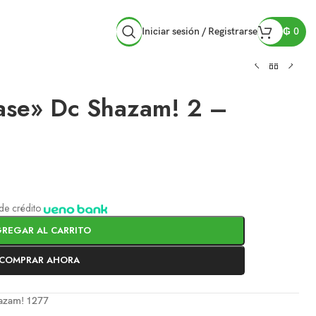
Iniciar sesión / Registrarse
₲
0
ase» Dc Shazam! 2 –
a de crédito
REGAR AL CARRITO
COMPRAR AHORA
hazam! 1277