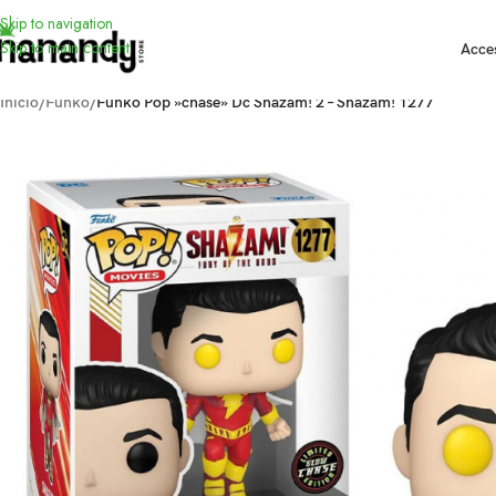
Skip to navigation
Skip to main content
Acce
Inicio
/
Funko
/
Funko Pop »chase» Dc Shazam! 2 – Shazam! 1277