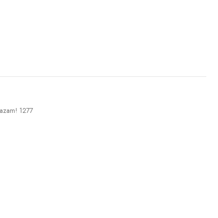
!
hazam! 1277