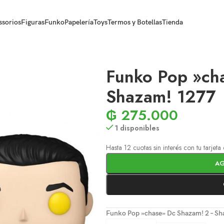
ssorios
Figuras
Funko
Papelería
Toys
Termos y Botellas
Tienda
Funko Pop »ch
Shazam! 1277
₲
275.000
1 disponibles
Hasta 12 cuotas sin interés con tu tarjet
AG
Funko Pop »chase» Dc Shazam! 2 – S