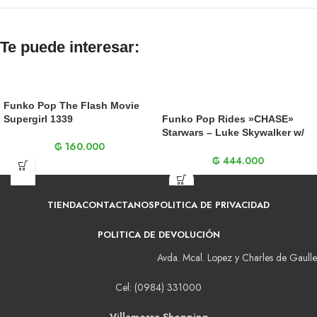
Te puede interesar:
Funko Pop The Flash Movie
Supergirl 1339
Funko Pop Rides »CHASE»
Starwars – Luke Skywalker w/
₲
160.000
Speeder Bike 228
₲
444.000
TIENDA
CONTACTANOS
POLITICA DE PRIVACIDAD
POLITICA DE DEVOLUCIÓN
Avda. Mcal. Lopez y Charles de Gaulle
Cel: (0984) 331000
Villamorra Shopping