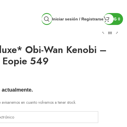
Iniciar sesión / Registrarse
₲
0
luxe* Obi-Wan Kenobi –
 Eopie 549
 actualmente.
e avisaremos en cuanto volvamos a tener stock.