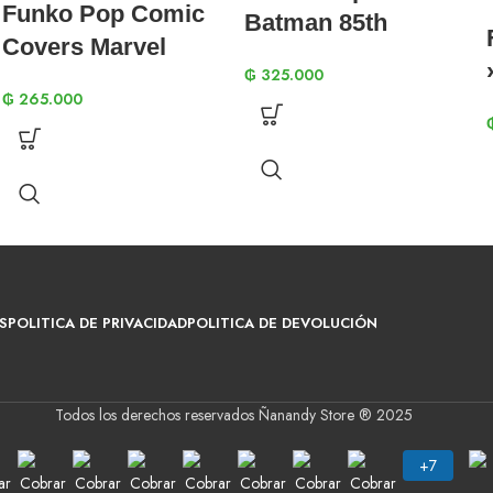
Funko Pop Comic
Batman 85th
Covers Marvel
Anniversary –
₲
325.000
Guardians Of The
Batman 521
₲
265.000
Galaxy – Rocket
Raccoon 59
S
POLITICA DE PRIVACIDAD
POLITICA DE DEVOLUCIÓN
Todos los derechos reservados Ñanandy Store ® 2025