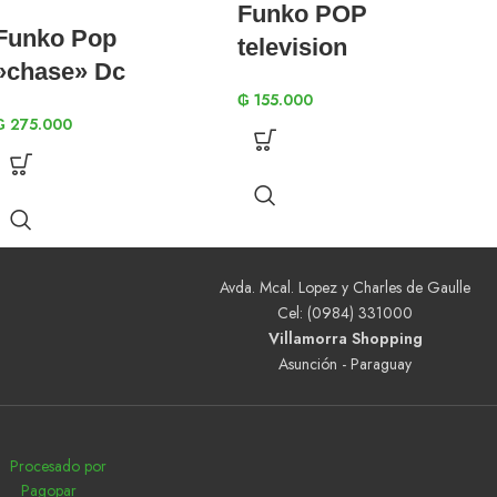
Funko POP
Funko Pop
television
»chase» Dc
Wednesday –
₲
155.000
Shazam! 2 –
Wednesday
₲
275.000
Shazam! 1277
Addams 1309
Avda. Mcal. Lopez y Charles de Gaulle
Cel: (0984) 331000
Villamorra Shopping
Asunción - Paraguay