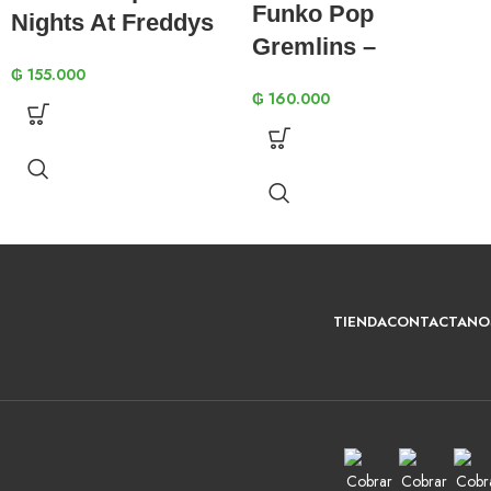
Funko Pop
Nights At Freddys
Gremlins –
– Nightmare
₲
155.000
Gremlins 06
Bonnie
₲
160.000
TIENDA
CONTACTANO