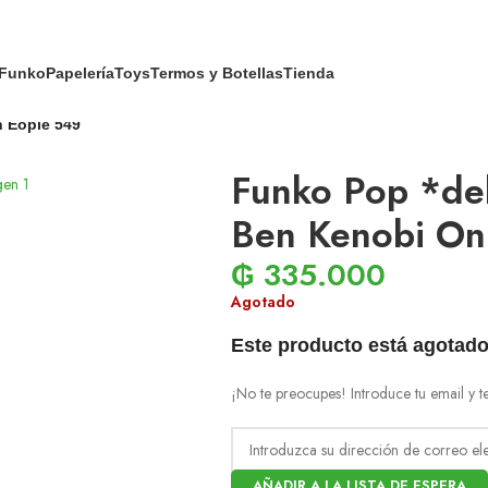
Funko
Papelería
Toys
Termos y Botellas
Tienda
 Eopie 549
Funko Pop *de
Ben Kenobi On
₲
335.000
Agotado
Este producto está agotado
¡No te preocupes! Introduce tu email y t
AÑADIR A LA LISTA DE ESPERA