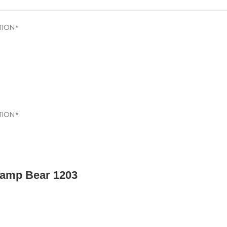
ITION*
ITION*
hamp Bear 1203