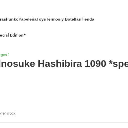
ras
Funko
Papelería
Toys
Termos y Botellas
Tienda
cial Edition*
nosuke Hashibira 1090 *spec
ner stock.