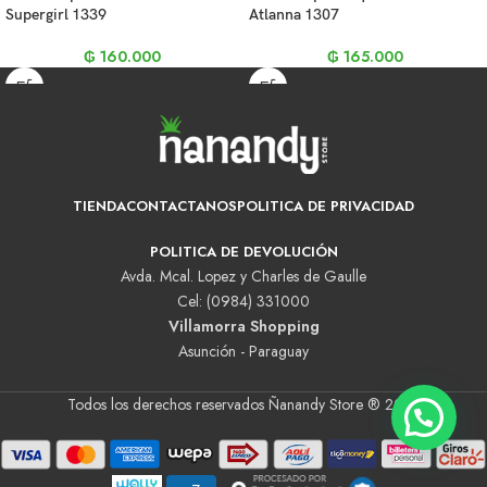
Supergirl 1339
Atlanna 1307
₲
160.000
₲
165.000
TIENDA
CONTACTANOS
POLITICA DE PRIVACIDAD
POLITICA DE DEVOLUCIÓN
Avda. Mcal. Lopez y Charles de Gaulle
Cel: (0984) 331000
Villamorra Shopping
Asunción - Paraguay
Todos los derechos reservados Ñanandy Store ® 2025