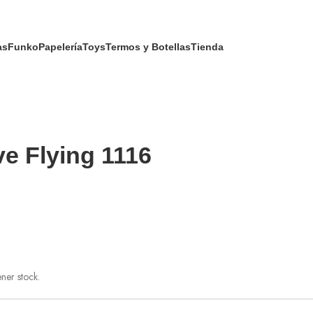
as
Funko
Papelería
Toys
Termos y Botellas
Tienda
e Flying 1116
ner stock.