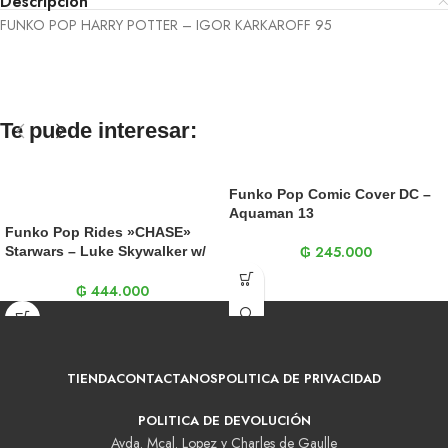
Descripción
FUNKO POP HARRY POTTER – IGOR KARKAROFF 95
Te puede interesar:
Funko Pop Comic Cover DC –
Aquaman 13
Funko Pop Rides »CHASE»
₲
245.000
Starwars – Luke Skywalker w/
Speeder Bike 228
₲
444.000
TIENDA
CONTACTANOS
POLITICA DE PRIVACIDAD
POLITICA DE DEVOLUCIÓN
Avda. Mcal. Lopez y Charles de Gaulle