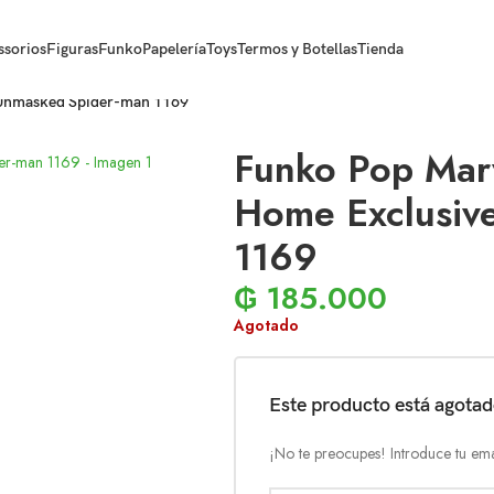
ssorios
Figuras
Funko
Papelería
Toys
Termos y Botellas
Tienda
 Unmasked Spider-man 1169
Funko Pop Mar
Home Exclusiv
1169
₲
185.000
Agotado
Este producto está agota
¡No te preocupes! Introduce tu ema