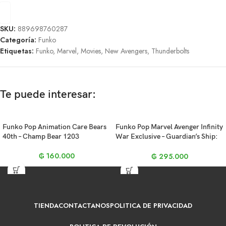
SKU:
889698760287
Categoría:
Funko
Etiquetas:
Funko
,
Marvel
,
Movies
,
New Avengers
,
Thunderbolts
Te puede interesar:
Funko Pop Animation Care Bears
Funko Pop Marvel Avenger Infinity
40th – Champ Bear 1203
War Exclusive – Guardian’s Ship:
Rocket (1025)
₲
160.000
₲
295.000
TIENDA
CONTACTANOS
POLITICA DE PRIVACIDAD