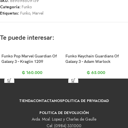
SKU:
889698609159
Categoría:
Funko
Etiquetas:
Funko
,
Marvel
Te puede interesar:
Funko Pop Marvel Guardian Of
Funko Keychain Guardians Of
Galaxy 3 – Kraglin 1209
Galaxy 3 – Adam Warlock
₲
160.000
₲
65.000
TIENDA
CONTACTANOS
POLITICA DE PRIVACIDAD
POLITICA DE DEVOLUCIÓN
Avda. Mcal. Lopez y Charles de Gaulle
Cel: (0984) 331000