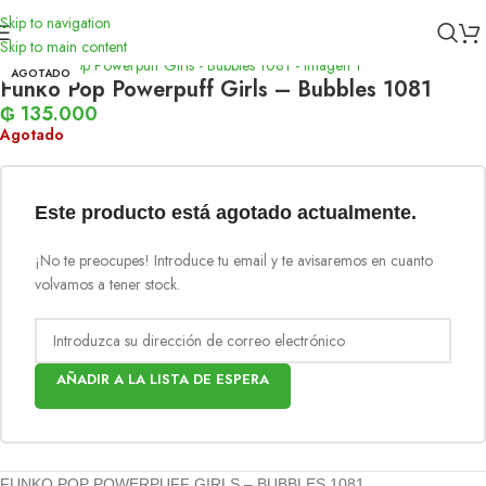
Skip to navigation
Inicio
/
Funko
Skip to main content
AGOTADO
Funko Pop Powerpuff Girls – Bubbles 1081
₲
135.000
Agotado
Este producto está agotado actualmente.
¡No te preocupes! Introduce tu email y te avisaremos en cuanto
volvamos a tener stock.
AÑADIR A LA LISTA DE ESPERA
FUNKO POP POWERPUFF GIRLS – BUBBLES 1081