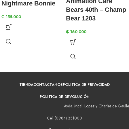
Animation Care
Nightmare Bonnie
Bears 40th – Champ
₲
155.000
Bear 1203
₲
160.000
TIENDA
CONTACTANOS
POLITICA DE PRIVACIDAD
POLITICA DE DEVOLUCIÓN
Avda. Mcal. Lopez y Charles de Gaulle
Cel: (0984) 331000