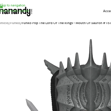
Skip to navigation
Skip to main content
Acce
Inicio
/
Funko
/
Funko Pop The Lord Of The Rings – Mouth Of Sauron #15