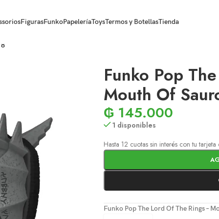
ssorios
Figuras
Funko
Papelería
Toys
Termos y Botellas
Tienda
78
Funko Pop The
Mouth Of Saur
₲
145.000
1 disponibles
Hasta 12 cuotas sin interés con tu tarjet
AG
Funko Pop The Lord Of The Rings – 