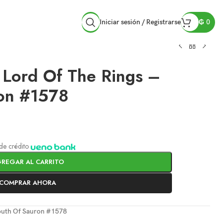
Iniciar sesión / Registrarse
₲
0
 Lord Of The Rings –
on #1578
a de crédito
REGAR AL CARRITO
COMPRAR AHORA
Mouth Of Sauron #1578