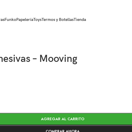
ras
Funko
Papelería
Toys
Termos y Botellas
Tienda
hesivas – Mooving
AGREGAR AL CARRITO
COMPRAR AHORA