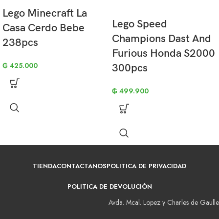
Lego Minecraft La
Lego Speed
Casa Cerdo Bebe
Champions Dast And
238pcs
Furious Honda S2000
₲
425.000
300pcs
₲
499.900
TIENDA
CONTACTANOS
POLITICA DE PRIVACIDAD
POLITICA DE DEVOLUCIÓN
Avda. Mcal. Lopez y Charles de Gaulle