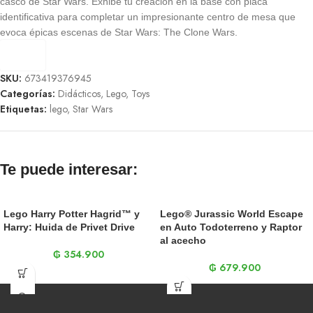
casco de Star Wars. Exhibe tu creación en la base con placa
identificativa para completar un impresionante centro de mesa que
evoca épicas escenas de Star Wars: The Clone Wars.
SKU:
673419376945
Categorías:
Didácticos
,
Lego
,
Toys
Etiquetas:
lego
,
Star Wars
Te puede interesar:
Lego Harry Potter Hagrid™ y
Lego® Jurassic World Escape
Harry: Huida de Privet Drive
en Auto Todoterreno y Raptor
al acecho
₲
354.900
₲
679.900