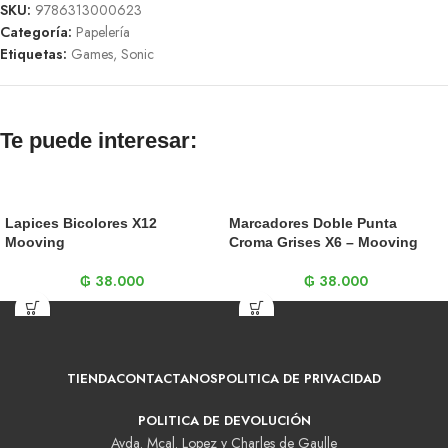
SKU:
9786313000623
Categoría:
Papelería
Etiquetas:
Games
,
Sonic
Te puede interesar:
Lapices Bicolores X12
Marcadores Doble Punta
Mooving
Croma Grises X6 – Mooving
₲
38.000
₲
38.000
TIENDA
CONTACTANOS
POLITICA DE PRIVACIDAD
POLITICA DE DEVOLUCIÓN
Avda. Mcal. Lopez y Charles de Gaulle