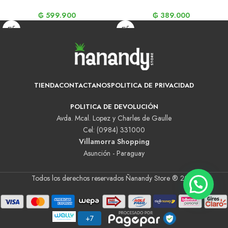
₲
599.900
₲
389.000
TIENDA
CONTACTANOS
POLITICA DE PRIVACIDAD
POLITICA DE DEVOLUCIÓN
Avda. Mcal. Lopez y Charles de Gaulle
Cel: (0984) 331000
Villamorra Shopping
Asunción - Paraguay
Todos los derechos reservados Ñanandy Store ® 2025