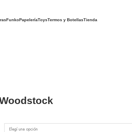
ras
Funko
Papelería
Toys
Termos y Botellas
Tienda
 Woodstock