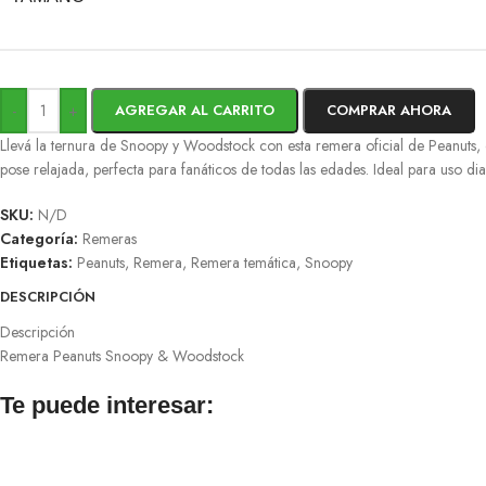
-
+
AGREGAR AL CARRITO
COMPRAR AHORA
Llevá la ternura de Snoopy y Woodstock con esta remera oficial de Peanuts,
pose relajada, perfecta para fanáticos de todas las edades. Ideal para uso diar
SKU:
N/D
Categoría:
Remeras
Etiquetas:
Peanuts
,
Remera
,
Remera temática
,
Snoopy
DESCRIPCIÓN
Descripción
Remera Peanuts Snoopy & Woodstock
Te puede interesar: