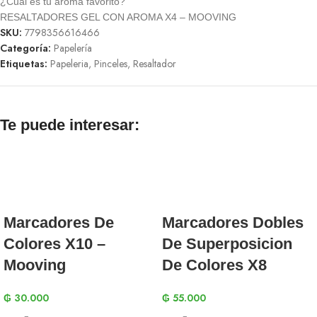
¿Cuál es tu aroma favorito?
RESALTADORES GEL CON AROMA X4 – MOOVING
SKU:
7798356616466
Categoría:
Papelería
Etiquetas:
Papeleria
,
Pinceles
,
Resaltador
Te puede interesar:
Marcadores De
Marcadores Dobles
Colores X10 –
De Superposicion
Mooving
De Colores X8
₲
30.000
₲
55.000