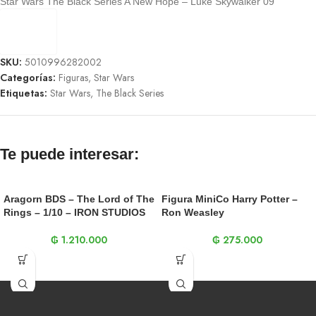
Star Wars The Black Series A New Hope – Luke Skywalker 09
SKU:
5010996282002
Categorías:
Figuras
,
Star Wars
Etiquetas:
Star Wars
,
The Black Series
Te puede interesar:
Aragorn BDS – The Lord of The
Figura MiniCo Harry Potter –
Rings – 1/10 – IRON STUDIOS
Ron Weasley
₲
1.210.000
₲
275.000