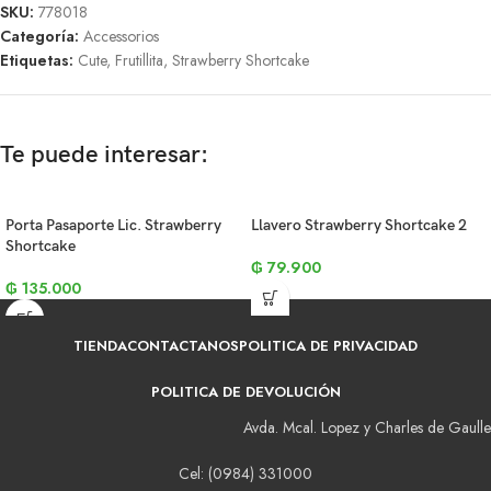
SKU:
778018
Categoría:
Accessorios
Etiquetas:
Cute
,
Frutillita
,
Strawberry Shortcake
Te puede interesar:
Porta Pasaporte Lic. Strawberry
Llavero Strawberry Shortcake 2
Shortcake
₲
79.900
₲
135.000
TIENDA
CONTACTANOS
POLITICA DE PRIVACIDAD
POLITICA DE DEVOLUCIÓN
Avda. Mcal. Lopez y Charles de Gaulle
Cel: (0984) 331000