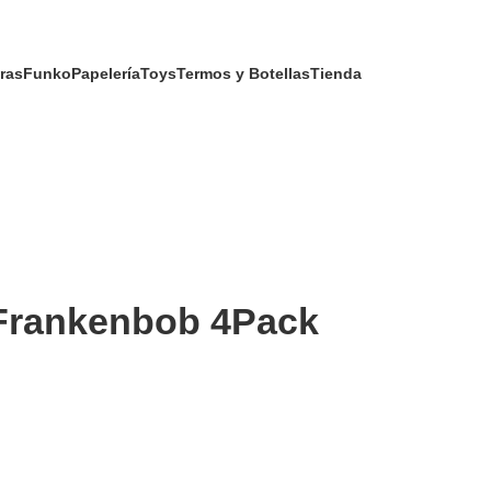
ras
Funko
Papelería
Toys
Termos y Botellas
Tienda
 Frankenbob 4Pack