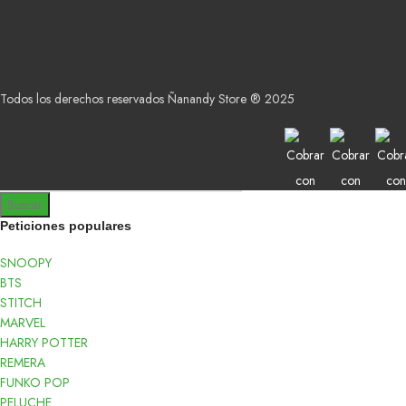
Todos los derechos reservados Ñanandy Store ® 2025
Buscar
Peticiones populares
SNOOPY
BTS
STITCH
MARVEL
HARRY POTTER
REMERA
FUNKO POP
PELUCHE