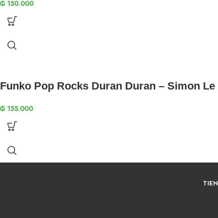
₲
150.000
Funko Pop Rocks Duran Duran – Simon Le
₲
155.000
TIE