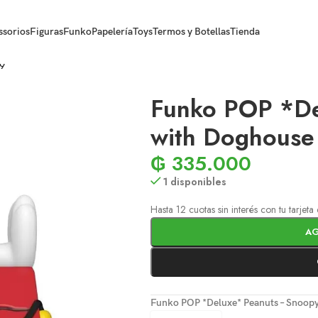
ssorios
Figuras
Funko
Papelería
Toys
Termos y Botellas
Tienda
29
Funko POP *De
with Doghouse
₲
335.000
1 disponibles
Hasta 12 cuotas sin interés con tu tarjet
AG
Funko POP *Deluxe* Peanuts – Snoop