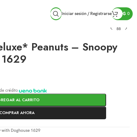
Iniciar sesión / Registrarse
₲
0
luxe* Peanuts – Snoopy
 1629
a de crédito
REGAR AL CARRITO
COMPRAR AHORA
y with Doghouse 1629