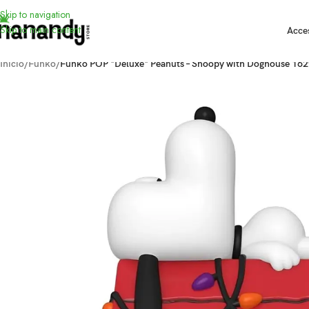
Skip to navigation
Skip to main content
Acce
Inicio
/
Funko
/
Funko POP *Deluxe* Peanuts – Snoopy with Doghouse 16