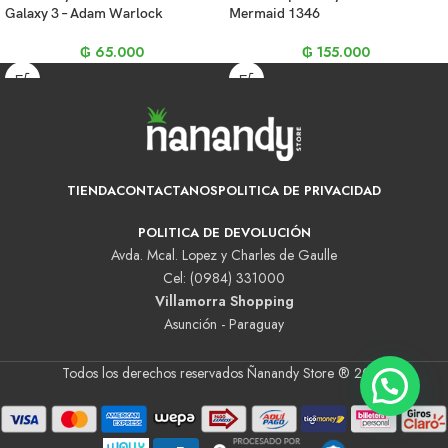
Galaxy 3 – Adam Warlock
Mermaid 1346
₲
65.000
₲
155.000
TIENDA
CONTACTANOS
POLITICA DE PRIVACIDAD
POLITICA DE DEVOLUCIÓN
Avda. Mcal. Lopez y Charles de Gaulle
Cel: (0984) 331000
Villamorra Shopping
Asunción - Paraguay
Todos los derechos reservados Ñanandy Store ® 2025