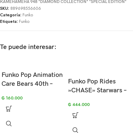
KAMEHAMEHA 948 *DIAMOND COLLECTION* *SPECIAL EDITION*
SKU:
889698556606
Categoría:
Funko
Etiqueta:
Funko
Te puede interesar:
Funko Pop Animation
Funko Pop Rides
Care Bears 40th –
»CHASE» Starwars –
Champ Bear 1203
₲
160.000
Luke Skywalker w/
₲
444.000
Speeder Bike 228