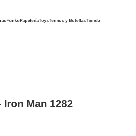
ras
Funko
Papelería
Toys
Termos y Botellas
Tienda
 Iron Man 1282