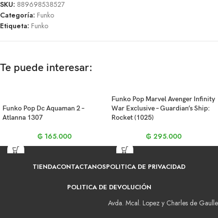
SKU:
889698538527
Categoría:
Funko
Etiqueta:
Funko
Te puede interesar:
Funko Pop Marvel Avenger Infinity
Funko Pop Dc Aquaman 2 –
War Exclusive – Guardian’s Ship:
Atlanna 1307
Rocket (1025)
₲
165.000
₲
295.000
TIENDA
CONTACTANOS
POLITICA DE PRIVACIDAD
POLITICA DE DEVOLUCIÓN
Avda. Mcal. Lopez y Charles de Gaulle