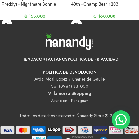
Freddys – Nightmare Bonnie
40th – Champ Bear 1203
₲
155.000
₲
160.000
TIENDA
CONTACTANOS
POLITICA DE PRIVACIDAD
POLITICA DE DEVOLUCIÓN
Avda. Mcal. Lopez y Charles de Gaulle
Cel: (0984) 331000
Villamorra Shopping
Asunción - Paraguay
Todos los derechos reservados Ñanandy Store ® 2025