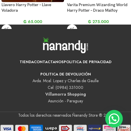
Llavero Harry Potter – Llave
Varita Premium Wizarding World
Voladora
Harry Potter – Draco Malfoy
₲
65.000
₲
275.000
TIENDA
CONTACTANOS
POLITICA DE PRIVACIDAD
POLITICA DE DEVOLUCIÓN
Avda. Mcal. Lopez y Charles de Gaulle
Cel: (0984) 331000
Villamorra Shopping
Asunción - Paraguay
Todos los derechos reservados Ñanandy Store ® 2025