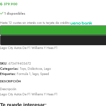
₲
379.900
1 disponibles
Hasta 12 cuotas sin interés con tu tarjeta de crédito
Lego City Autos De F1 Williams Y Haas F1
SKU:
673419403672
Categorías:
Toys
,
Didácticos
,
Lego
Etiquetas:
Formula 1
,
lego
,
Speed
DESCRIPCIÓN
Descripción
Lego City Autos De F1 Williams Y Haas F1
Te puede interesar: