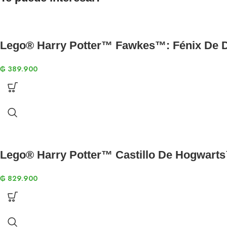
Lego® Harry Potter™ Fawkes™: Fénix De 
₲
389.900
Lego® Harry Potter™ Castillo De Hogwarts
₲
829.900