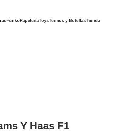
ras
Funko
Papelería
Toys
Termos y Botellas
Tienda
iams Y Haas F1