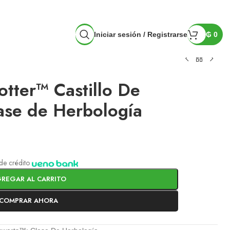
Iniciar sesión / Registrarse
₲
0
tter™ Castillo De
ase de Herbología
a de crédito
REGAR AL CARRITO
COMPRAR AHORA