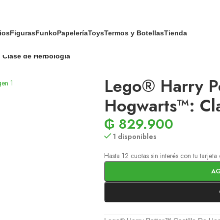
ios
Figuras
Funko
Papelería
Toys
Termos y Botellas
Tienda
 Clase de Herbología
Lego® Harry Po
Hogwarts™: Cl
₲
829.900
1 disponibles
Hasta 12 cuotas sin interés con tu tarjet
AG