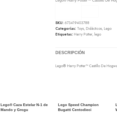
Lego® Harry Potter™ Castillo De Ho
SKU:
673419403788
Categorías:
Toys
,
Didácticos
,
Lego
Etiquetas:
Harry Potter
,
lego
DESCRIPCIÓN
Lego® Harry Potter™ Castillo De Hogwa
Lego® Caza Estelar N-1 de
Lego Speed Champion
Mando y Grogu
Bugatti Centodieci