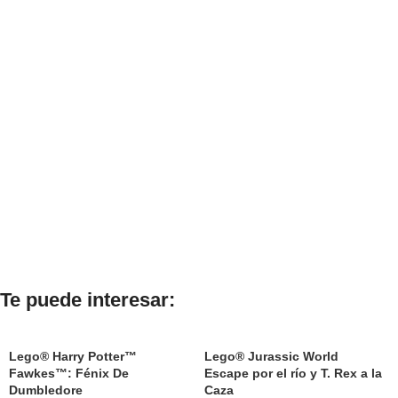
Te puede interesar:
Lego® Harry Potter™
Lego® Jurassic World
Fawkes™: Fénix De
Escape por el río y T. Rex a la
Dumbledore
Caza