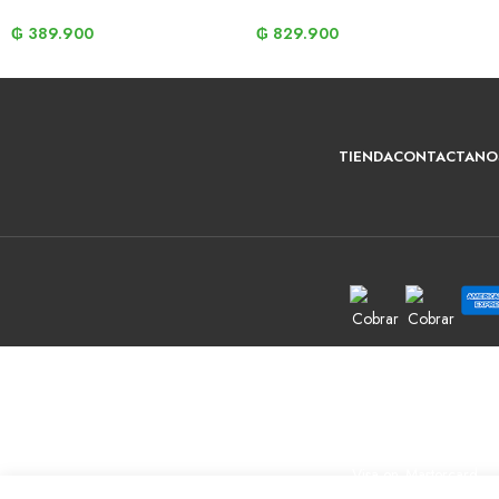
₲
389.900
₲
829.900
TIENDA
CONTACTANO