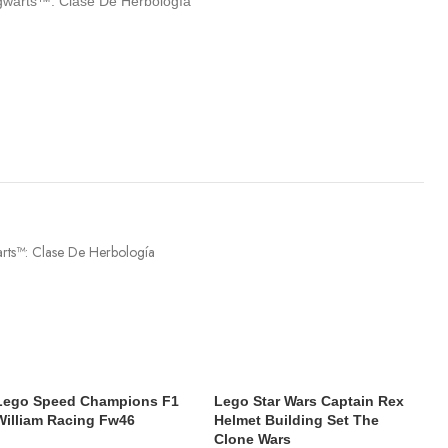
gwarts™: Clase De Herbología
rts™: Clase De Herbología
Lego Speed Champions F1
Lego Star Wars Captain Rex
William Racing Fw46
Helmet Building Set The
Clone Wars