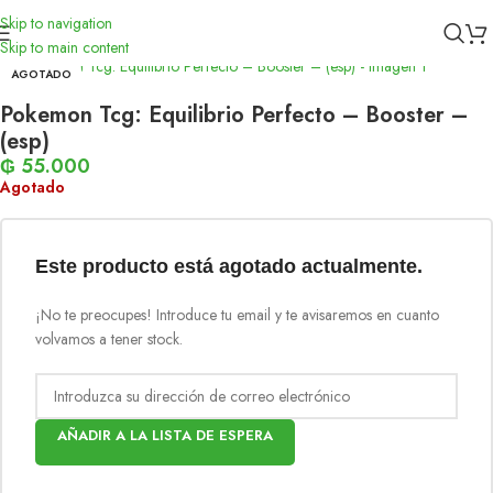
Skip to navigation
Inicio
/
Toys
/
Pokemon TCG
Skip to main content
AGOTADO
Pokemon Tcg: Equilibrio Perfecto – Booster –
(esp)
₲
55.000
Agotado
Este producto está agotado actualmente.
¡No te preocupes! Introduce tu email y te avisaremos en cuanto
volvamos a tener stock.
AÑADIR A LA LISTA DE ESPERA