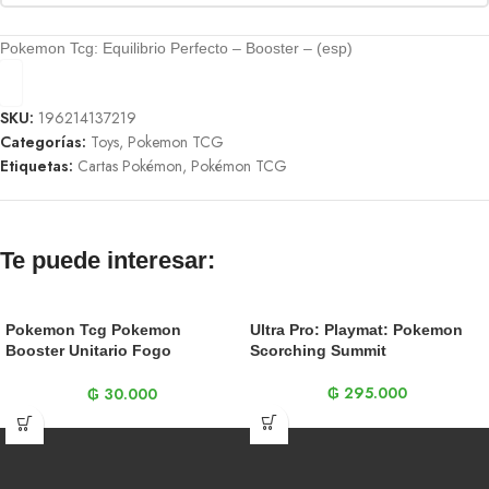
Pokemon Tcg: Equilibrio Perfecto – Booster – (esp)
SKU:
196214137219
Categorías:
Toys
,
Pokemon TCG
Etiquetas:
Cartas Pokémon
,
Pokémon TCG
Te puede interesar:
Pokemon Tcg Pokemon
Ultra Pro: Playmat: Pokemon
Booster Unitario Fogo
Scorching Summit
Fantasmagorico
₲
295.000
₲
30.000