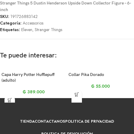
Stranger Things 5 Dustin Henderson Upside Down Collector Figure – 6-
inch
SKU:
191726883142
Categoría:
Accessorios
Etiquetas:
Eleven
,
Stranger Things
Te puede interesar:
Capa Harry Potter Hufflepuff
Collar Pika Dorado
(adulto)
₲
55.000
₲
389.000
TIENDA
CONTACTANOS
POLITICA DE PRIVACIDAD
POLITICA DE DEVOLUCIÓN