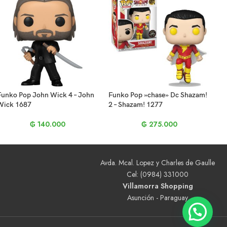
Funko Pop John Wick 4 – John
Funko Pop »chase» Dc Shazam!
Wick 1687
2 – Shazam! 1277
₲
140.000
₲
275.000
Avda. Mcal. Lopez y Charles de Gaulle
Cel: (0984) 331000
Villamorra Shopping
Asunción - Paraguay