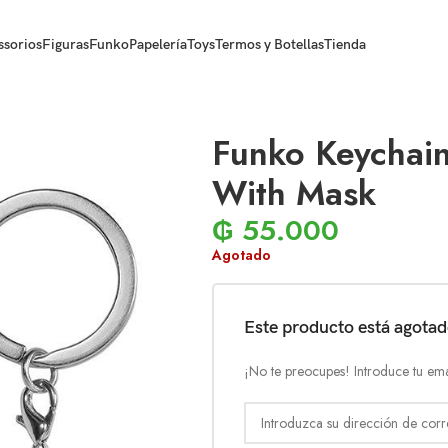
ssorios
Figuras
Funko
Papelería
Toys
Termos y Botellas
Tienda
Funko Keychain
With Mask
₲
55.000
Agotado
Este producto está agota
¡No te preocupes! Introduce tu ema