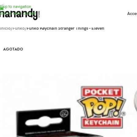
Skip to navigation
Skip to main content
Acce
Inicio
/
Funko
/
Funko Keychain Stranger Things – Eleven
AGOTADO