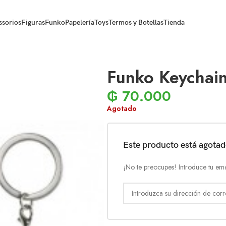
ssorios
Figuras
Funko
Papelería
Toys
Termos y Botellas
Tienda
Funko Keychain
₲
70.000
Agotado
Este producto está agota
¡No te preocupes! Introduce tu ema