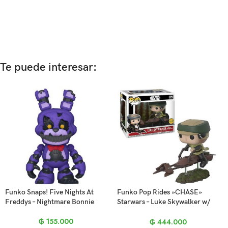
Te puede interesar:
Funko Snaps! Five Nights At
Funko Pop Rides »CHASE»
Freddys – Nightmare Bonnie
Starwars – Luke Skywalker w/
Speeder Bike 228
₲
155.000
₲
444.000