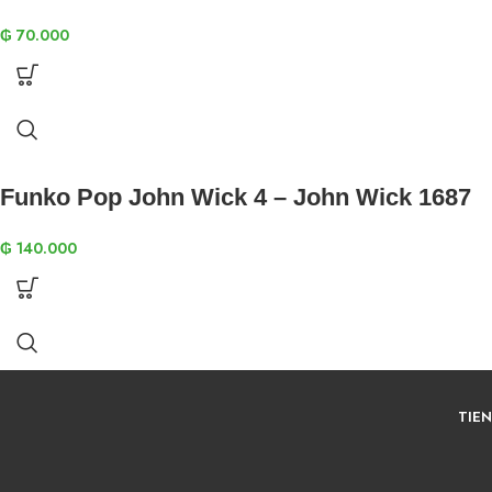
₲
70.000
Funko Pop John Wick 4 – John Wick 1687
₲
140.000
TIE