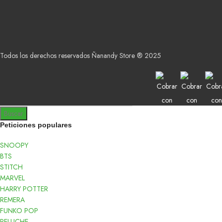
Todos los derechos reservados Ñanandy Store ® 2025
Buscar
Peticiones populares
SNOOPY
BTS
STITCH
MARVEL
HARRY POTTER
REMERA
FUNKO POP
PELUCHE