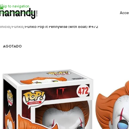
Skip to navigation
Skip to main content
Acce
Inicio
/
Funko
/
Funko Pop It Pennywise (with Boat) #472
AGOTADO