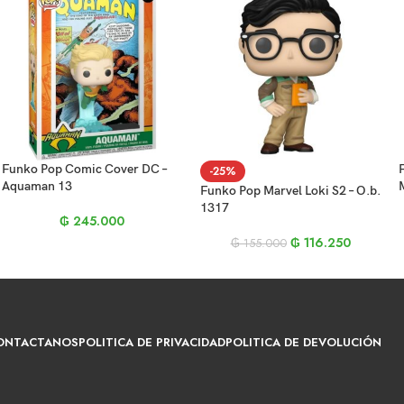
Funko Pop Comic Cover DC –
-25%
Aquaman 13
Funko Pop Marvel Loki S2 – O.b.
1317
₲
245.000
₲
116.250
₲
155.000
ONTACTANOS
POLITICA DE PRIVACIDAD
POLITICA DE DEVOLUCIÓN