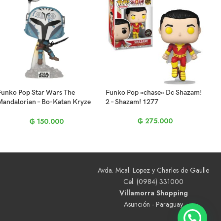
Funko Pop Star Wars The
Funko Pop »chase» Dc Shazam!
Mandalorian – Bo-Katan Kryze
2 – Shazam! 1277
714
₲
275.000
₲
150.000
Avda. Mcal. Lopez y Charles de Gaulle
Cel: (0984) 331000
Villamorra Shopping
Asunción - Paraguay