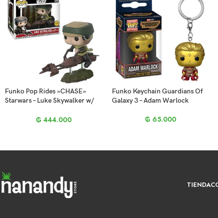
Funko Pop Rides »CHASE»
Funko Keychain Guardians Of
Starwars – Luke Skywalker w/
Galaxy 3 – Adam Warlock
Speeder Bike 228
₲
65.000
₲
444.000
TIENDA
C