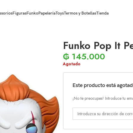
ssorios
Figuras
Funko
Papelería
Toys
Termos y Botellas
Tienda
Funko Pop It P
₲
145.000
Agotado
Este producto está agota
¡No te preocupes! Introduce tu ema