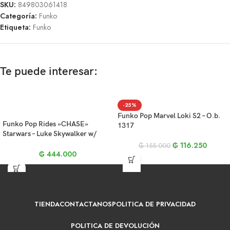
SKU:
849803061418
Categoría:
Funko
Etiqueta:
Funko
Te puede interesar:
-25%
Funko Pop Marvel Loki S2 – O.b.
Funko Pop Rides »CHASE»
1317
Starwars – Luke Skywalker w/
Speeder Bike 228
₲
116.250
₲
155.000
₲
444.000
TIENDA
CONTACTANOS
POLITICA DE PRIVACIDAD
POLITICA DE DEVOLUCIÓN