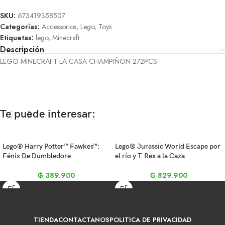
SKU:
673419358507
Categorías:
Accessorios
,
Lego
,
Toys
Etiquetas:
lego
,
Minecraft
Descripción
LEGO MINECRAFT LA CASA CHAMPIÑON 272PCS
Te puede interesar:
Lego® Harry Potter™ Fawkes™:
Lego® Jurassic World Escape por
Fénix De Dumbledore
el río y T. Rex a la Caza
₲
389.900
₲
829.900
TIENDA
CONTACTANOS
POLITICA DE PRIVACIDAD